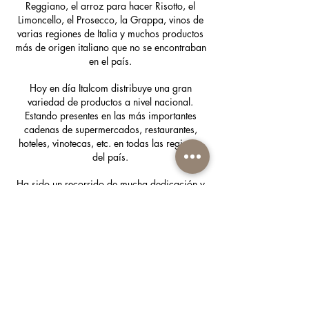
Reggiano, el arroz para hacer Risotto, el
Limoncello, el Prosecco, la Grappa, vinos de
varias regiones de Italia y muchos productos
más de origen italiano que no se encontraban
en el país.
Hoy en día Italcom distribuye una gran
variedad de productos a nivel nacional.
Estando presentes en las más importantes
cadenas de supermercados, restaurantes,
hoteles, vinotecas, etc. en todas las regiones
del país.
Ha sido un recorrido de mucha dedicación y
pasión para traer los verdaderos sabores de
la cocina italiana al Ecuador.
¡Gracias a todos nuestros clientes por su
fidelidad a través de los años!