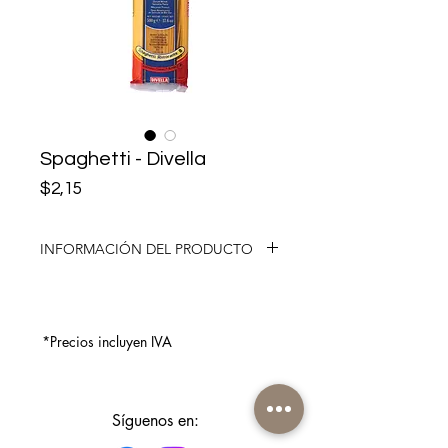
Spaghetti - Divella
Precio
$2,15
INFORMACIÓN DEL PRODUCTO
Pruebe cualquier salsa con el famoso
“cordón de pasta” que une
tradiciones y sabores divinos en un
*Precios incluyen IVA
plato saludable.
Presentación: 500gr
Síguenos en: