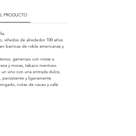
EL PRODUCTO
lia
vo, viñedos de alrededor 100 años
 en barricas de roble americanas y
tenso, generoso con notas a
eza y moras, tabaco mentoso.
 un vino con una entrada dulce,
, persistente y ligeramente
longado, notas de cacao y café.