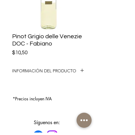
Pinot Grigio delle Venezie
DOC - Fabiano
Precio
$10,50
INFORMACIÓN DEL PRODUCTO
Origen: Veneto, Italia
Uva: 100% Pinot Grigio
Vista: Este es un Pinot Grigio típico
*Precios incluyen IVA
con un color amarillo pajizo
brillante.
Aroma: Perfumes elegantes como
flores blancas (flor de acacia),
Síguenos en:
almendras y con notas que
recuerdan a peras y manzanas