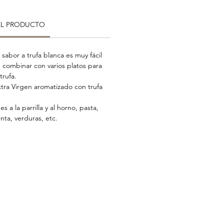
EL PRODUCTO
abor a trufa blanca es muy fácil
e combinar con varios platos para
trufa.
xtra Virgen aromatizado con trufa
 a la parrilla y al horno, pasta,
enta, verduras, etc.