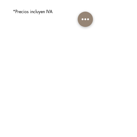
licor destilado más antiguo y
tradicional del norte de Italia, único y
*Precios incluyen IVA
exclusivamente italiano.
Uvas: Pinot Grigio y Chardonnay.
Gusto: Agradable, fuerte, vigoroso
y al mismo tiempo elegante.
Síguenos en:
Vista: Incoloro.
Grado alcohólico: 38%
Presentación: 700ml
Suscríbete a nuestro boletín
Suscribirse ahora
Contáctanos:
222 9289
|
098 797 7542