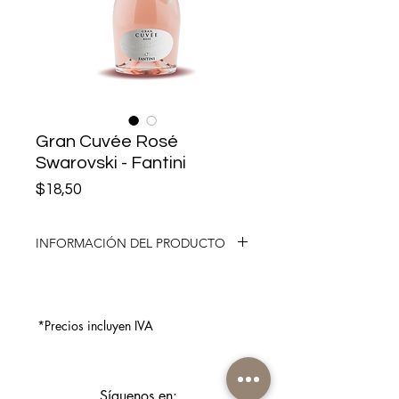
Gran Cuvée Rosé
Swarovski - Fantini
Precio
$18,50
INFORMACIÓN DEL PRODUCTO
Nuestras uvas se cultivan en la
comuna de Acerenza, en la Basilicata.
Los viñedos aquí se encuentran en
*Precios incluyen IVA
una excelente ubicación, de baja
formación y plantados en los suelos
volcánicos de las laderas del Monte
Buitre a altitudes de hasta 800 metros
Síguenos en: