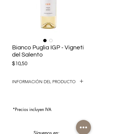
Bianco Puglia IGP - Vigneti
del Salento
Precio
$10,50
INFORMACIÓN DEL PRODUCTO
Los viñedos de I Muri se encuentran
en la península de Salento con una
exposición perfecta al sol. El suelo se
*Precios incluyen IVA
compone de dos elementos
diferentes: color rojo y arcilla. Estos
aspectos son los ingredientes
perfectos para crear una maravillosa
Síguenos en: